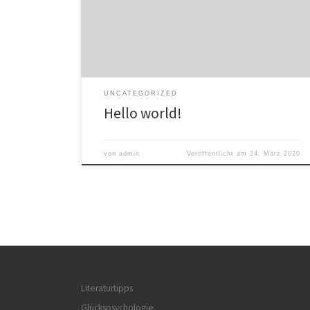
delete it, then start writing!
UNCATEGORIZED
Hello world!
von
admin
Veröffentlicht am
24. März 2020
Literaturtipps
Glückspsychologie